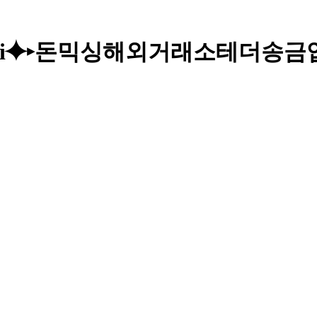
nsyri⯌▸돈믹싱해외거래소테더송금