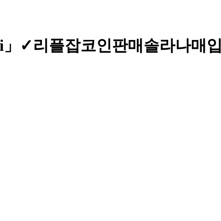
nsyri」✓리플잡코인판매솔라나매