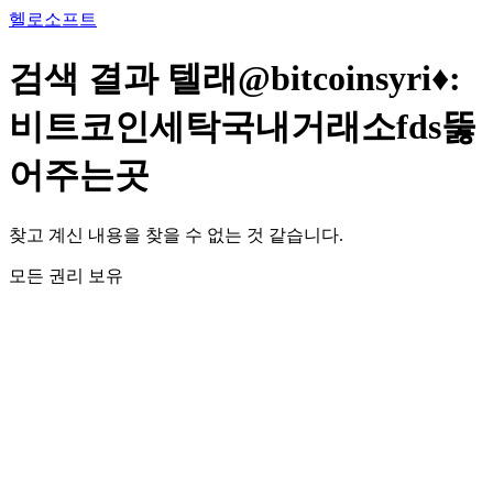
콘
헬로소프트
텐
츠
검색 결과
텔래@bitcoinsyri♦:
로
건
비트코인세탁국내거래소fds뚫
너
뛰
어주는곳
기
찾고 계신 내용을 찾을 수 없는 것 같습니다.
모든 권리 보유