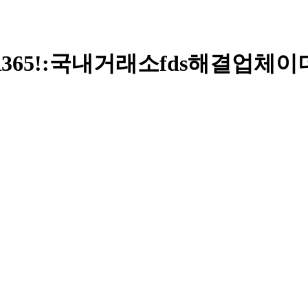
ER365ǃ:국내거래소fds해결업체