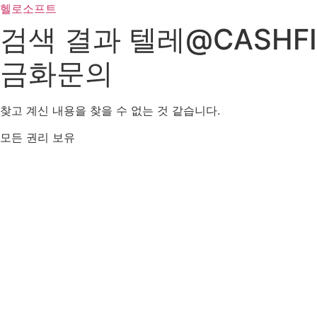
콘
헬로소프트
텐
검색 결과
텔레@CASHF
츠
로
금화문의
건
너
뛰
찾고 계신 내용을 찾을 수 없는 것 같습니다.
기
모든 권리 보유