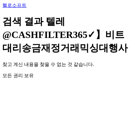
콘
헬로소프트
텐
츠
검색 결과
텔레
로
건
@CASHFILTER365✓】비트
너
뛰
대리송금재정거래믹싱대행사
기
찾고 계신 내용을 찾을 수 없는 것 같습니다.
모든 권리 보유