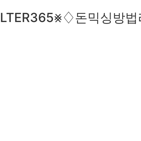
ILTER365⨳♢돈믹싱