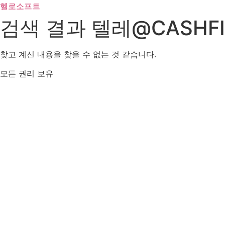
콘
헬로소프트
텐
검색 결과
텔레@CASHF
츠
로
건
찾고 계신 내용을 찾을 수 없는 것 같습니다.
너
모든 권리 보유
뛰
기