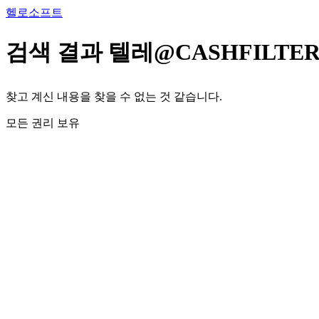
콘
헬로소프트
텐
츠
검색 결과
텔레@CASHFILT
로
건
너
찾고 계신 내용을 찾을 수 없는 것 같습니다.
뛰
기
모든 권리 보유