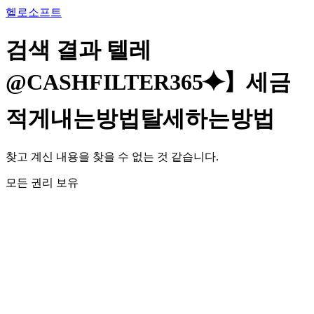
콘
헬로소프트
텐
츠
검색 결과
텔레
로
건
@CASHFILTER365⯌】세금
너
뛰
적게내는방법탈세하는방법
기
찾고 계신 내용을 찾을 수 없는 것 같습니다.
모든 권리 보유