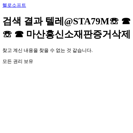
콘
헬로소프트
텐
츠
검색 결과
텔레@STA79M☏ ☎
로
건
☏ ☎ 마산흥신소재판증거삭제
너
뛰
기
찾고 계신 내용을 찾을 수 없는 것 같습니다.
모든 권리 보유