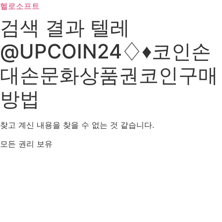
콘
헬로소프트
텐
검색 결과
텔레
츠
로
@UPCOIN24♢♦코인손
건
너
대손문화상품권코인구매
뛰
기
방법
찾고 계신 내용을 찾을 수 없는 것 같습니다.
모든 권리 보유