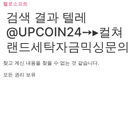
콘
헬로소프트
텐
검색 결과
텔레
츠
로
@UPCOIN24➙▸컬쳐
건
너
랜드세탁자금믹싱문의
뛰
기
찾고 계신 내용을 찾을 수 없는 것 같습니다.
모든 권리 보유