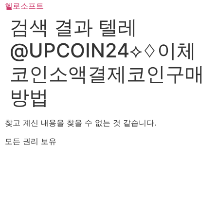
콘
헬로소프트
텐
검색 결과
텔레
츠
로
@UPCOIN24⟡♢이체
건
너
코인소액결제코인구매
뛰
기
방법
찾고 계신 내용을 찾을 수 없는 것 같습니다.
모든 권리 보유