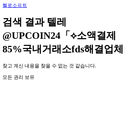
콘
헬로소프트
텐
츠
검색 결과
텔레
로
건
@UPCOIN24「⟡소액결제
너
뛰
85%국내거래소fds해결업체
기
찾고 계신 내용을 찾을 수 없는 것 같습니다.
모든 권리 보유