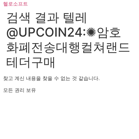
콘
헬로소프트
텐
검색 결과
텔레
츠
로
@UPCOIN24:✺암호
건
너
화폐전송대행컬쳐랜드
뛰
기
테더구매
찾고 계신 내용을 찾을 수 없는 것 같습니다.
모든 권리 보유